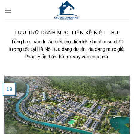
Bỏ
qua
nội
dung
LƯU TRỮ DANH MỤC:
LIỀN KỀ BIỆT THỰ
Tổng hợp các dự án biệt thự, liền kề, shophouse chất
lượng tốt tại Hà Nội. Đa dạng dự án, đa dạng mức giá.
Pháp lý ổn định, hỗ trợ vay vốn mua nhà.
19