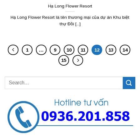
Hạ Long Flower Resort
Hạ Long Flower Resort là tên thương mại của dự án Khu biệt
thự Đồi [...]
1
…
9
10
11
12
13
14
15