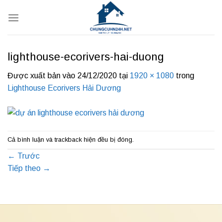
Bỏ
qua
nội
dung
lighthouse-ecorivers-hai-duong
Được xuất bản vào
24/12/2020
tại
1920 × 1080
trong
Lighthouse Ecorivers Hải Dương
Cả bình luận và trackback hiện đều bị đóng.
←
Trước
Tiếp theo
→