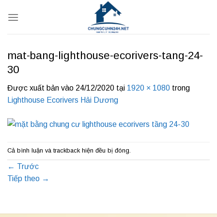
Bỏ
qua
nội
dung
mat-bang-lighthouse-ecorivers-tang-24-
30
Được xuất bản vào
24/12/2020
tại
1920 × 1080
trong
Lighthouse Ecorivers Hải Dương
Cả bình luận và trackback hiện đều bị đóng.
←
Trước
Tiếp theo
→