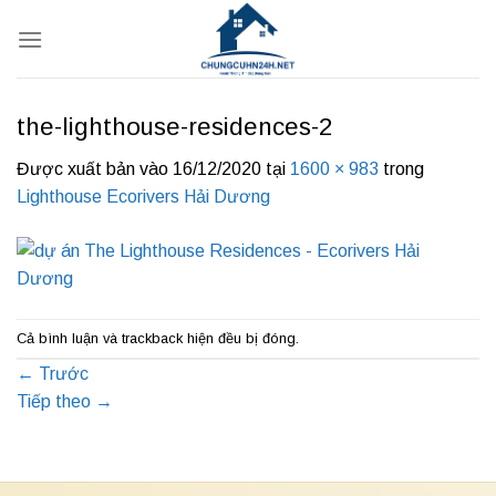
Bỏ
qua
nội
dung
the-lighthouse-residences-2
Được xuất bản vào
16/12/2020
tại
1600 × 983
trong
Lighthouse Ecorivers Hải Dương
Cả bình luận và trackback hiện đều bị đóng.
←
Trước
Tiếp theo
→