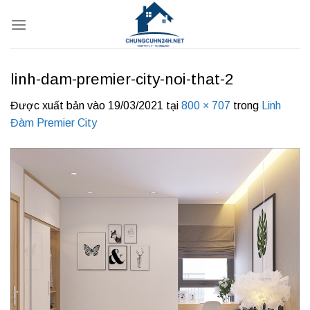
Bỏ
qua
nội
dung
linh-dam-premier-city-noi-that-2
Được xuất bản vào
19/03/2021
tại
800 × 707
trong
Linh
Đàm Premier City