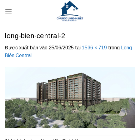
Bỏ
qua
nội
dung
long-bien-central-2
Được xuất bản vào
25/06/2025
tại
1536 × 719
trong
Long
Biên Central