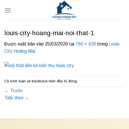
Bỏ
qua
nội
dung
louis-city-hoang-mai-noi-that-1
Được xuất bản vào
25/03/2020
tại
760 × 428
trong
Louis
City Hoàng Mai
Cả bình luận và trackback hiện đều bị đóng.
←
Trước
Tiếp theo
→