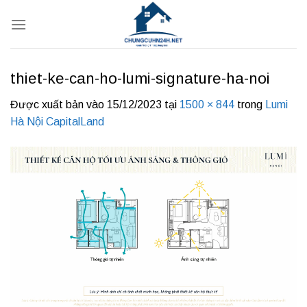
Bỏ
qua
nội
dung
thiet-ke-can-ho-lumi-signature-ha-noi
Được xuất bản vào
15/12/2023
tại
1500 × 844
trong
Lumi
Hà Nội CapitalLand