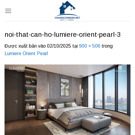
Bỏ
qua
nội
dung
noi-that-can-ho-lumiere-orient-pearl-3
Được xuất bản vào
02/10/2025
tại
900 × 506
trong
Lumiere Orient Pearl