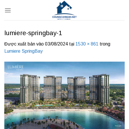
Bỏ
qua
nội
dung
lumiere-springbay-1
Được xuất bản vào
03/08/2024
tại
1530 × 861
trong
Lumiere SpringBay