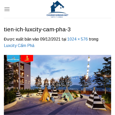
Bỏ
qua
nội
dung
tien-ich-luxcity-cam-pha-3
Được xuất bản vào
09/12/2021
tại
1024 × 576
trong
Luxcity Cẩm Phả