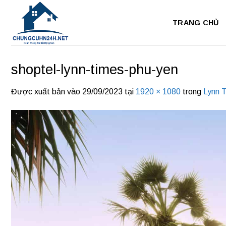
Bỏ
qua
TRANG CHỦ
nội
dung
shoptel-lynn-times-phu-yen
Được xuất bản vào
29/09/2023
tại
1920 × 1080
trong
Lynn 