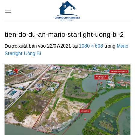
Bỏ
qua
nội
dung
tien-do-du-an-mario-starlight-uong-bi-2
Được xuất bản vào
22/07/2021
tại
1080 × 608
trong
Mario
Starlight Uông Bí