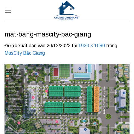
Bỏ
qua
nội
dung
mat-bang-mascity-bac-giang
Được xuất bản vào
20/12/2023
tại
1920 × 1080
trong
MasCity Bắc Giang