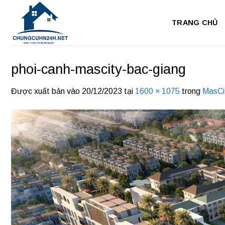
Bỏ
qua
TRANG CHỦ
nội
dung
phoi-canh-mascity-bac-giang
Được xuất bản vào
20/12/2023
tại
1600 × 1075
trong
MasCi