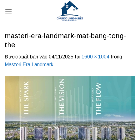
Bỏ
qua
nội
dung
masteri-era-landmark-mat-bang-tong-
the
Được xuất bản vào
04/11/2025
tại
1600 × 1004
trong
Masteri Era Landmark