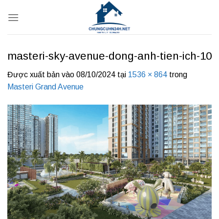
Bỏ
qua
nội
dung
masteri-sky-avenue-dong-anh-tien-ich-10
Được xuất bản vào
08/10/2024
tại
1536 × 864
trong
Masteri Grand Avenue