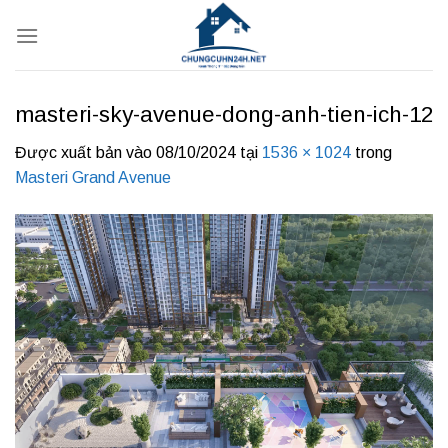
Bỏ
qua
nội
dung
masteri-sky-avenue-dong-anh-tien-ich-12
Được xuất bản vào
08/10/2024
tại
1536 × 1024
trong
Masteri Grand Avenue