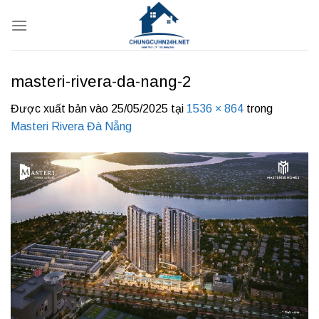
Bỏ
qua
nội
dung
masteri-rivera-da-nang-2
Được xuất bản vào
25/05/2025
tại
1536 × 864
trong
Masteri Rivera Đà Nẵng