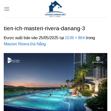
Bỏ
qua
nội
dung
tien-ich-masteri-rivera-danang-3
Được xuất bản vào
25/05/2025
tại
1536 × 864
trong
Masteri Rivera Đà Nẵng