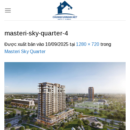
Bỏ
qua
nội
dung
masteri-sky-quarter-4
Được xuất bản vào
10/09/2025
tại
1280 × 720
trong
Masteri Sky Quarter