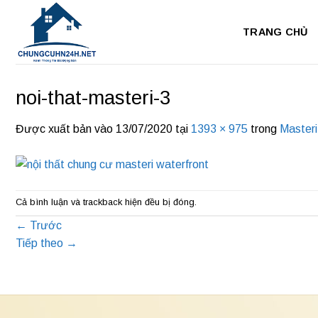
Bỏ
qua
TRANG CHỦ
nội
dung
noi-that-masteri-3
Được xuất bản vào
13/07/2020
tại
1393 × 975
trong
Masteri
Cả bình luận và trackback hiện đều bị đóng.
←
Trước
Tiếp theo
→