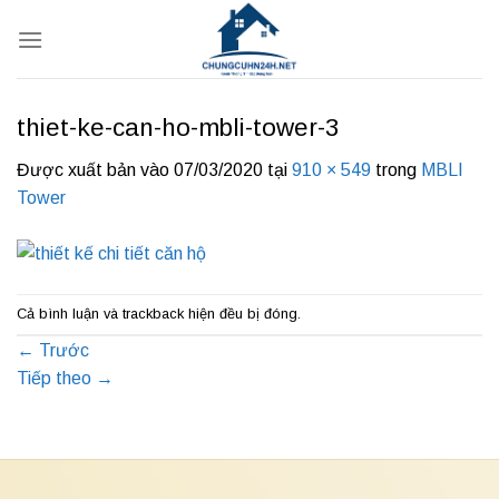
Bỏ
qua
nội
dung
thiet-ke-can-ho-mbli-tower-3
Được xuất bản vào
07/03/2020
tại
910 × 549
trong
MBLI
Tower
Cả bình luận và trackback hiện đều bị đóng.
←
Trước
Tiếp theo
→