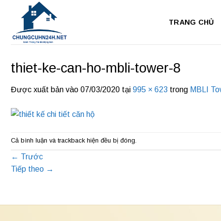
Bỏ
qua
TRANG CHỦ
nội
dung
thiet-ke-can-ho-mbli-tower-8
Được xuất bản vào
07/03/2020
tại
995 × 623
trong
MBLI To
Cả bình luận và trackback hiện đều bị đóng.
←
Trước
Tiếp theo
→