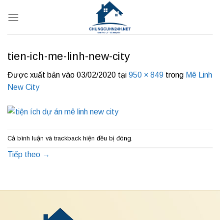
Bỏ
qua
nội
dung
tien-ich-me-linh-new-city
Được xuất bản vào
03/02/2020
tại
950 × 849
trong
Mê Linh
New City
Cả bình luận và trackback hiện đều bị đóng.
Tiếp theo
→