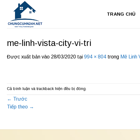
Bỏ
qua
TRANG CHỦ
nội
dung
me-linh-vista-city-vi-tri
Được xuất bản vào
28/03/2020
tại
994 × 804
trong
Mê Linh 
Cả bình luận và trackback hiện đều bị đóng.
←
Trước
Tiếp theo
→