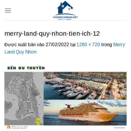
Bỏ
qua
nội
dung
merry-land-quy-nhon-tien-ich-12
Được xuất bản vào
27/02/2022
tại
1280 × 720
trong
Merry
Land Quy Nhơn