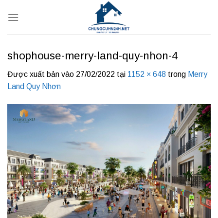
Bỏ
qua
nội
dung
shophouse-merry-land-quy-nhon-4
Được xuất bản vào
27/02/2022
tại
1152 × 648
trong
Merry
Land Quy Nhơn