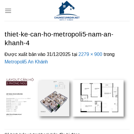
Bỏ
qua
nội
dung
thiet-ke-can-ho-metropoli5-nam-an-
khanh-4
Được xuất bản vào
31/12/2025
tại
2279 × 900
trong
Metropoli5 An Khánh