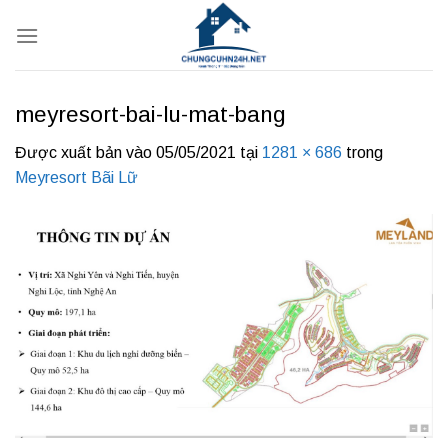
Bỏ
qua
nội
dung
meyresort-bai-lu-mat-bang
Được xuất bản vào
05/05/2021
tại
1281 × 686
trong
Meyresort Bãi Lữ