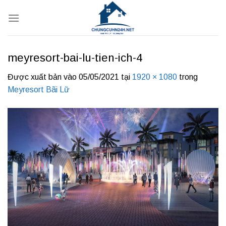
Bỏ
qua
nội
dung
meyresort-bai-lu-tien-ich-4
Được xuất bản vào
05/05/2021
tại
1920 × 1080
trong
Meyresort Bãi Lữ