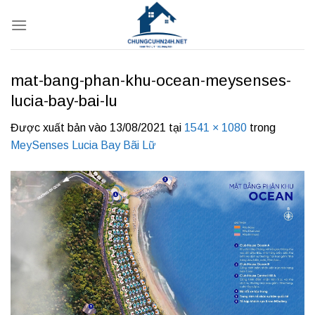
Bỏ
qua
nội
dung
mat-bang-phan-khu-ocean-meysenses-
lucia-bay-bai-lu
Được xuất bản vào
13/08/2021
tại
1541 × 1080
trong
MeySenses Lucia Bay Bãi Lữ