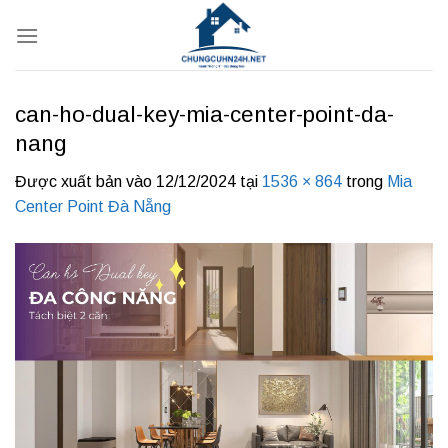
Bỏ
qua
nội
dung
can-ho-dual-key-mia-center-point-da-
nang
Được xuất bản vào
12/12/2024
tại
1536 × 864
trong
Mia
Center Point Đà Nẵng