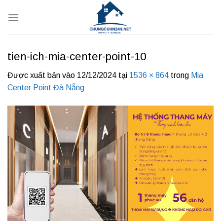
Bỏ
qua
nội
dung
tien-ich-mia-center-point-10
Được xuất bản vào
12/12/2024
tại
1536 × 864
trong
Mia
Center Point Đà Nẵng