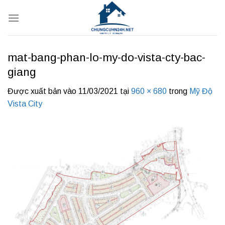
Bỏ
qua
nội
dung
mat-bang-phan-lo-my-do-vista-cty-bac-
giang
Được xuất bản vào
11/03/2021
tại
960 × 680
trong
Mỹ Độ
Vista City