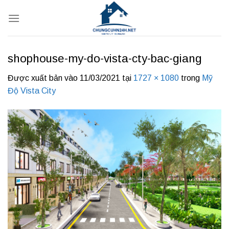
Bỏ
qua
nội
dung
shophouse-my-do-vista-cty-bac-giang
Được xuất bản vào
11/03/2021
tại
1727 × 1080
trong
Mỹ
Độ Vista City