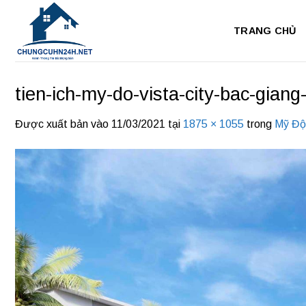
Bỏ
qua
TRANG CHỦ
nội
dung
tien-ich-my-do-vista-city-bac-giang
Được xuất bản vào
11/03/2021
tại
1875 × 1055
trong
Mỹ Độ 