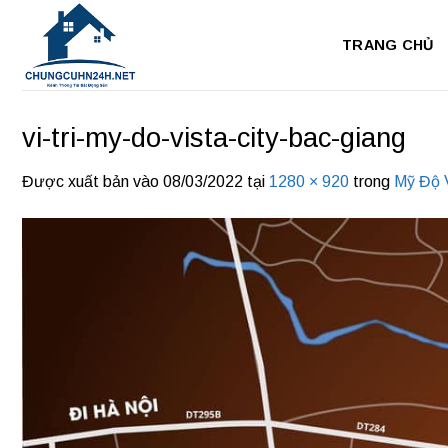
Bỏ
qua
TRANG CHỦ
nội
dung
vi-tri-my-do-vista-city-bac-giang
Được xuất bản vào
08/03/2022
tại
1280 × 920
trong
Mỹ Độ V