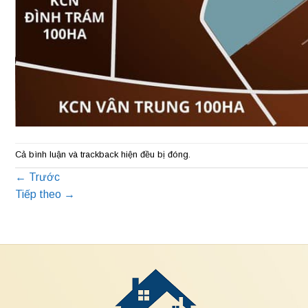
Cả bình luận và trackback hiện đều bị đóng.
←
Trước
Tiếp theo
→