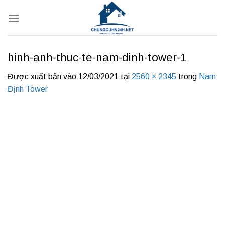
Bỏ
qua
nội
dung
hinh-anh-thuc-te-nam-dinh-tower-1
Được xuất bản vào
12/03/2021
tại
2560 × 2345
trong
Nam
Định Tower