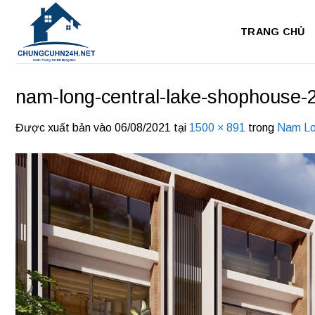
Bỏ
qua
TRANG CHỦ
nội
dung
nam-long-central-lake-shophouse-
Được xuất bản vào
06/08/2021
tại
1500 × 891
trong
Nam Lo