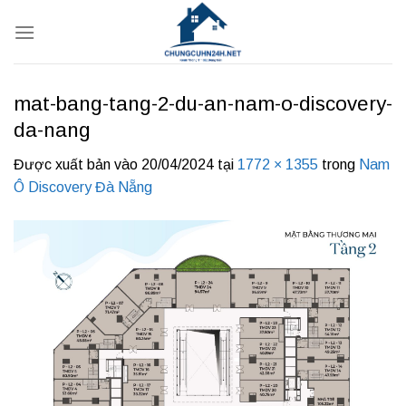
Bỏ
qua
nội
dung
mat-bang-tang-2-du-an-nam-o-discovery-
da-nang
Được xuất bản vào
20/04/2024
tại
1772 × 1355
trong
Nam
Ô Discovery Đà Nẵng