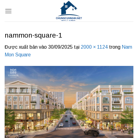
Bỏ
qua
nội
dung
nammon-square-1
Được xuất bản vào
30/09/2025
tại
2000 × 1124
trong
Nam
Mon Square