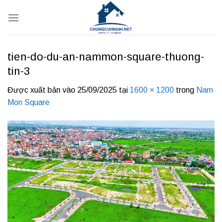
Bỏ
qua
nội
dung
tien-do-du-an-nammon-square-thuong-
tin-3
Được xuất bản vào
25/09/2025
tại
1600 × 1200
trong
Nam
Mon Square