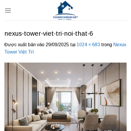
Bỏ
qua
nội
dung
nexus-tower-viet-tri-noi-that-6
Được xuất bản vào
29/09/2025
tại
1024 × 683
trong
Nexus
Tower Việt Trì