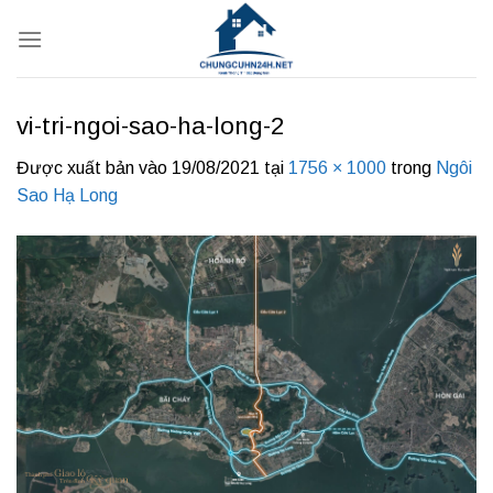
Bỏ
qua
nội
dung
vi-tri-ngoi-sao-ha-long-2
Được xuất bản vào
19/08/2021
tại
1756 × 1000
trong
Ngôi
Sao Hạ Long