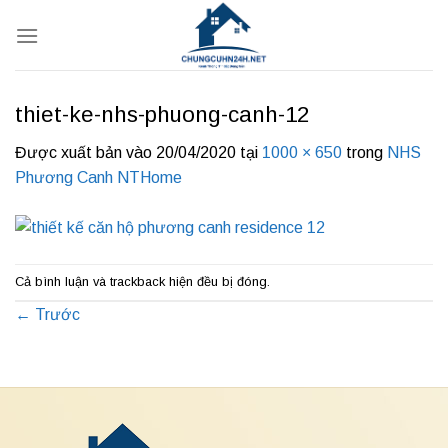
Bỏ
qua
nội
dung
thiet-ke-nhs-phuong-canh-12
Được xuất bản vào
20/04/2020
tại
1000 × 650
trong
NHS
Phương Canh NTHome
Cả bình luận và trackback hiện đều bị đóng.
←
Trước