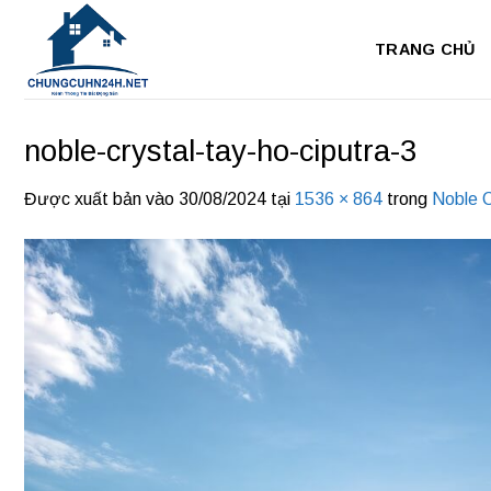
Bỏ
qua
TRANG CHỦ
nội
dung
noble-crystal-tay-ho-ciputra-3
Được xuất bản vào
30/08/2024
tại
1536 × 864
trong
Noble C