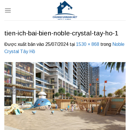
Bỏ
qua
nội
dung
tien-ich-bai-bien-noble-crystal-tay-ho-1
Được xuất bản vào
25/07/2024
tại
1530 × 868
trong
Noble
Crystal Tây Hồ