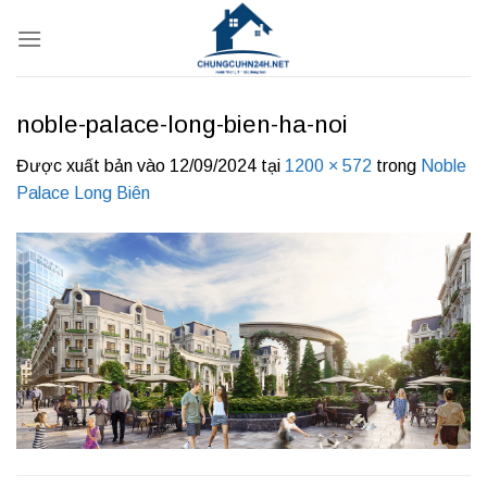
Bỏ
qua
nội
dung
noble-palace-long-bien-ha-noi
Được xuất bản vào
12/09/2024
tại
1200 × 572
trong
Noble
Palace Long Biên