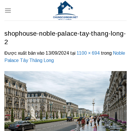
Bỏ
qua
nội
dung
shophouse-noble-palace-tay-thang-long-
2
Được xuất bản vào
13/09/2024
tại
1100 × 694
trong
Noble
Palace Tây Thăng Long